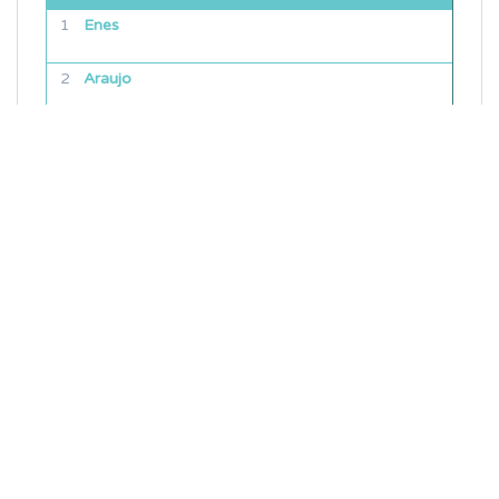
Enes
Araujo
Mackinac
Noah Schultz
Kamu
Liverpool
Original Content Rewards
Bigot
Barrett